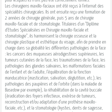
pour lesquels ils n'ont pas été correctement formés.
Les chirurgiens maxillo-faciaux ont été reçus à l'internat des
spécialités chirurgicales. Ils ont ensuite reçu une formation de
2 années de chirurgie générale, puis 5 ans de chirurgie
maxillo-faciale
et de stomatologie. Titulaires d'un "Diplôme
d'Etudes Spécialisées en Chirurgie
maxillo-faciale
et
stomatologie", ils harmonisent la chirurgie osseuse et la
chirurgie plastique et esthétique du visage, afin de prendre en
charge dans sa globalité les différentes pathologies de la face
: les cancers des muqueuses aérodigestives supérieures, les
tumeurs cutanées de la face, les traumatismes de la face, les
pathologies des glandes salivaires, les malformations faciales
de l'enfant et de l'adulte, l'équilibration de la fonction
manducatrice (mastication, salivation, déglutition, etc.), les
pathologies des paupières et de l'orbite (dans la maladie de
Basedow par exemple), la réhabilitation de la cavité buccale
(éradication des foyers infectieux, exérèse de tumeurs,
reconstruction et/ou adaptation d’une prothèse
maxillo-
faciale
, etc.), et la stomatologie (kystes, dents de sagesse,