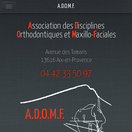
A.D.O.M.F.
A
ssociation des
D
isciplines
O
rthodontiques et
M
axillo-
F
aciales
Avenue des Tamaris
13616 Aix-en-Provence
04 42 33 50 97