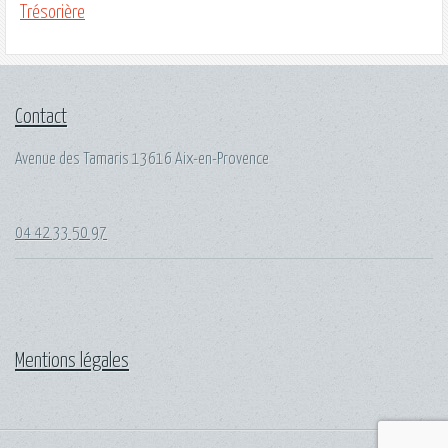
Trésorière
Contact
Avenue des Tamaris 13616 Aix-en-Provence
04 42 33 50 97
Mentions légales