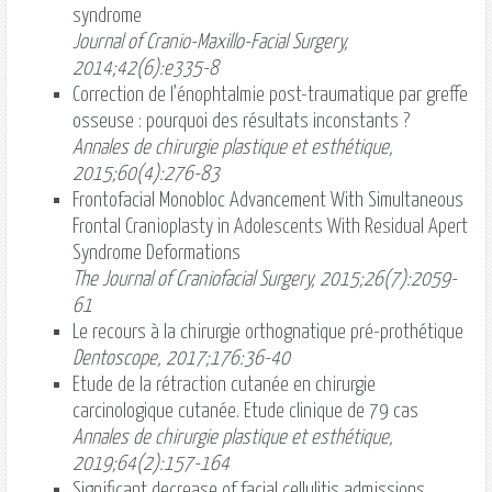
syndrome
Journal of Cranio-Maxillo-Facial Surgery,
2014;42(6):e335-8
Correction de l’énophtalmie post-traumatique par greffe
osseuse : pourquoi des résultats inconstants ?
Annales de chirurgie plastique et esthétique,
2015;60(4):276-83
Frontofacial Monobloc Advancement With Simultaneous
Frontal Cranioplasty in Adolescents With Residual Apert
Syndrome Deformations
The Journal of Craniofacial Surgery, 2015;26(7):2059-
61
Le recours à la chirurgie orthognatique pré-prothétique
Dentoscope, 2017;176:36-40
Etude de la rétraction cutanée en chirurgie
carcinologique cutanée. Etude clinique de 79 cas
Annales de chirurgie plastique et esthétique,
2019;64(2):157-164
Significant decrease of facial cellulitis admissions