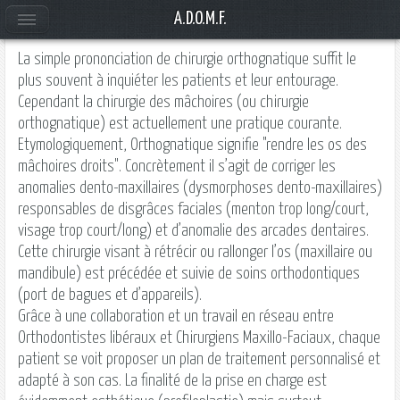
A.D.O.M.F.
La simple prononciation de
chirurgie orthognatique
suffit le
plus souvent à inquiéter les patients et leur entourage.
Cependant la chirurgie des mâchoires (ou
chirurgie
orthognatique
) est actuellement une pratique courante.
Etymologiquement, Orthognatique signifie "rendre les os des
mâchoires droits". Concrètement il s’agit de corriger les
anomalies dento-maxillaires (dysmorphoses dento-maxillaires)
responsables de disgrâces faciales (menton trop long/court,
visage trop court/long) et d’anomalie des arcades dentaires.
Cette chirurgie visant à rétrécir ou rallonger l’os (maxillaire ou
mandibule) est précédée et suivie de soins orthodontiques
(port de bagues et d’appareils).
Grâce à une collaboration et un travail en réseau entre
Orthodontistes libéraux et Chirurgiens Maxillo-Faciaux, chaque
patient se voit proposer un plan de traitement personnalisé et
adapté à son cas. La finalité de la prise en charge est